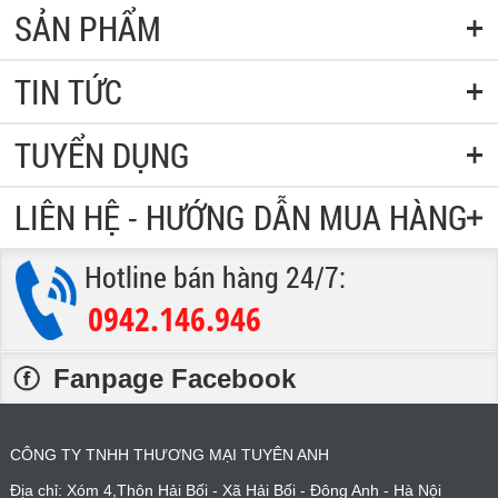
SẢN PHẨM
TIN TỨC
TUYỂN DỤNG
LIÊN HỆ - HƯỚNG DẪN MUA HÀNG
Hotline bán hàng 24/7:
0942.146.946
:
Fanpage Facebook
CÔNG TY TNHH THƯƠNG MẠI TUYÊN ANH
Địa chỉ: Xóm 4,Thôn Hải Bối - Xã Hải Bối - Đông Anh - Hà Nội