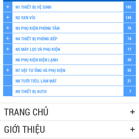
N1 THIẾT BỊ VỆ SINH
182
N2 SEN VÒI
144
N3 PHỤ KIỆN PHÒNG TẮM
76
N4 THIẾT BỊ PHÒNG BẾP
74
N5 MÁY LỌC VÀ PHỤ KIỆN
17
N6 PHỤ KIỆN ĐIỆN LẠNH
20
N7 VẬT TƯ ỐNG VÀ PHỤ KIỆN
55
N8 TƯỚI TIÊU, LÀM MÁT
21
N9 THIẾT BỊ AUTO
7
TRANG CHỦ
GIỚI THIỆU