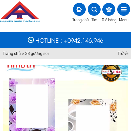
Trang chủ
Tìm
Giỏ hàng
Menu
HOTLINE
: +
0942.146.946
Trang chủ
>
33 gương soi
Trở về