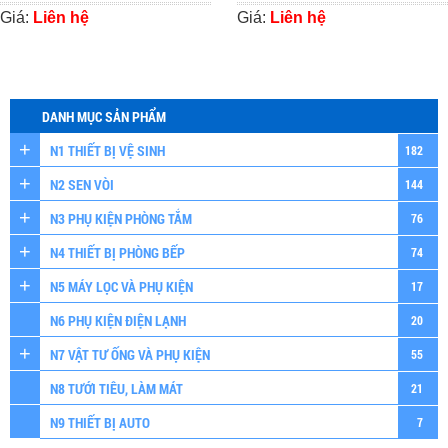
Giá:
Liên hệ
Giá:
Liên hệ
DANH MỤC SẢN PHẨM
N1 THIẾT BỊ VỆ SINH
182
N2 SEN VÒI
144
N3 PHỤ KIỆN PHÒNG TẮM
76
N4 THIẾT BỊ PHÒNG BẾP
74
N5 MÁY LỌC VÀ PHỤ KIỆN
17
N6 PHỤ KIỆN ĐIỆN LẠNH
20
N7 VẬT TƯ ỐNG VÀ PHỤ KIỆN
55
N8 TƯỚI TIÊU, LÀM MÁT
21
N9 THIẾT BỊ AUTO
7