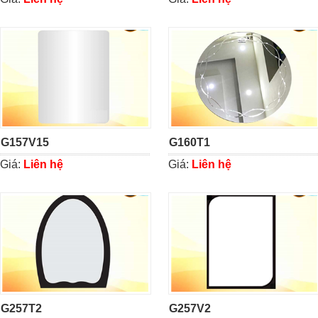
G157V15
G160T1
Giá:
Liên hệ
Giá:
Liên hệ
G257T2
G257V2