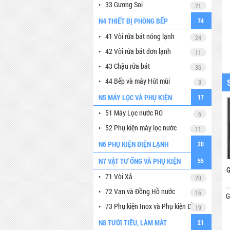
33 Gương Soi
21
N4 THIẾT BỊ PHÒNG BẾP
74
41 Vòi rửa bát nóng lạnh
24
42 Vòi rửa bát đơn lạnh
11
43 Chậu rửa bát
36
44 Bếp và máy Hút mùi
3
N5 MÁY LỌC VÀ PHỤ KIỆN
17
51 Máy Lọc nước RO
6
52 Phụ kiện máy lọc nước
11
N6 PHỤ KIỆN ĐIỆN LẠNH
20
N7 VẬT TƯ ỐNG VÀ PHỤ KIỆN
55
G257V2
2L3D
71 Vòi Xả
20
72 Van và Đồng Hồ nước
16
Giá:
Liên hệ
Giá:
Liên hệ
G
73 Phụ kiện Inox và Phụ kiện Đồng
19
N8 TƯỚI TIÊU, LÀM MÁT
21