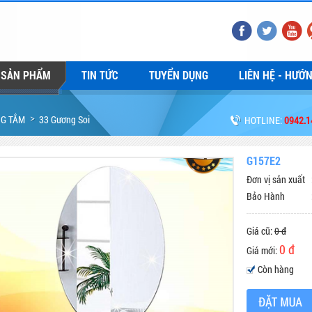
SẢN PHẨM
TIN TỨC
TUYỂN DỤNG
LIÊN HỆ - HƯỚ
NG TẮM
33 Gương Soi
HOTLINE:
0942.1
G157E2
Đơn vị sản xuất
Bảo Hành
Giá cũ:
0 đ
0 đ
Giá mới:
Còn hàng