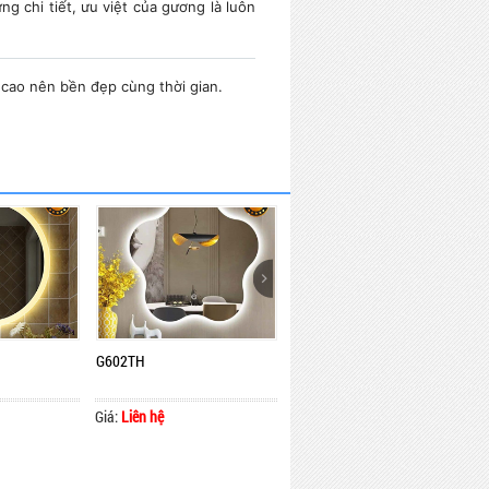
 chi tiết, ưu việt của gương là luôn
cao nên bền đẹp cùng thời gian.
G602TH
G602VH
Giá:
Liên hệ
Giá:
Liên hệ