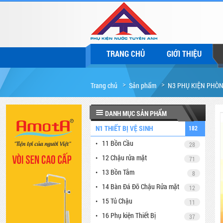
TRANG CHỦ
GIỚI THIỆU
Trang chủ
Sản phẩm
N3 PHỤ KIỆN PHÒ
G157E2
DANH MỤC SẢN PHẨM
N1 THIẾT BỊ VỆ SINH
182
11 Bồn Cầu
28
12 Chậu rửa mặt
71
13 Bồn Tắm
8
14 Bàn Đá Đỡ Chậu Rửa mặt
12
15 Tủ Chậu
11
16 Phụ kiện Thiết Bị
37