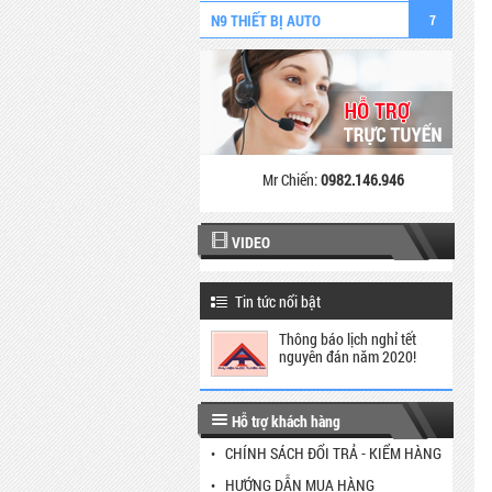
N9 THIẾT BỊ AUTO
7
Mr Chiến:
0982.146.946
VIDEO
Tin tức nổi bật
Thông báo lịch nghỉ tết
nguyên đán năm 2020!
Hỗ trợ khách hàng
CHÍNH SÁCH ĐỔI TRẢ - KIỂM HÀNG
HƯỚNG DẪN MUA HÀNG