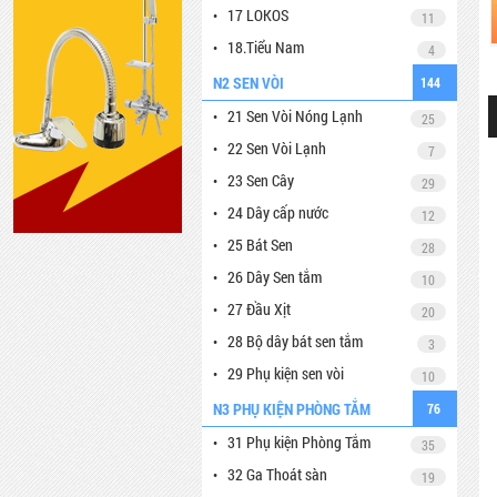
17 LOKOS
11
18.Tiểu Nam
4
N2 SEN VÒI
144
21 Sen Vòi Nóng Lạnh
25
22 Sen Vòi Lạnh
7
23 Sen Cây
29
24 Dây cấp nước
12
25 Bát Sen
28
26 Dây Sen tắm
10
27 Đầu Xịt
20
28 Bộ dây bát sen tắm
3
29 Phụ kiện sen vòi
10
N3 PHỤ KIỆN PHÒNG TẮM
76
31 Phụ kiện Phòng Tắm
35
32 Ga Thoát sàn
19