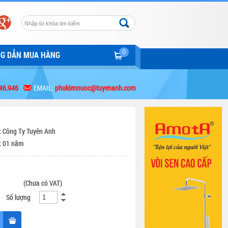
0
NG DẪN MUA HÀNG
46.946
EMAIL:
phukiennuoc@tuyenanh.com
: Công Ty Tuyên Anh
: 01 năm
(Chưa có VAT)
Số lượng