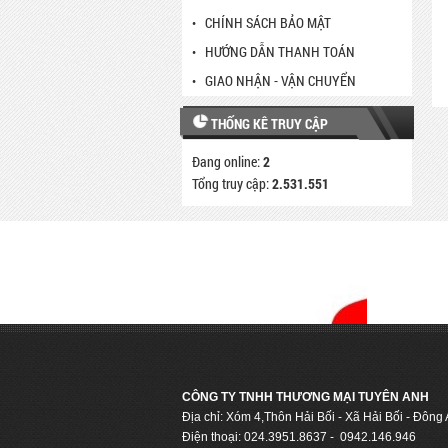
CHÍNH SÁCH BẢO MẬT
HƯỚNG DẪN THANH TOÁN
GIAO NHẬN - VẬN CHUYỂN
THỐNG KÊ TRUY CẬP
Đang online:
2
Tổng truy cập:
2.531.551
CÔNG TY TNHH THƯƠNG MẠI TUYÊN ANH
Địa chỉ: Xóm 4,Thôn Hải Bối - Xã Hải Bối - Đông
Điện thoại: 024.3951.8637 - 0942.146.946