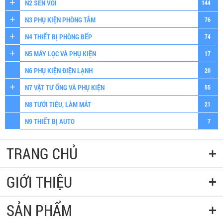
N2 SEN VÒI
144
N3 PHỤ KIỆN PHÒNG TẮM
76
N4 THIẾT BỊ PHÒNG BẾP
74
N5 MÁY LỌC VÀ PHỤ KIỆN
17
N6 PHỤ KIỆN ĐIỆN LẠNH
20
N7 VẬT TƯ ỐNG VÀ PHỤ KIỆN
55
N8 TƯỚI TIÊU, LÀM MÁT
21
N9 THIẾT BỊ AUTO
7
TRANG CHỦ
GIỚI THIỆU
SẢN PHẨM