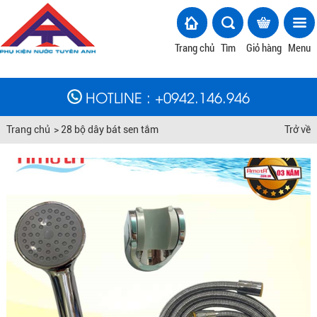
Trang chủ
Tìm
Giỏ hàng
Menu
HOTLINE
: +
0942.146.946
Trang chủ
>
28 bộ dây bát sen tắm
Trở về