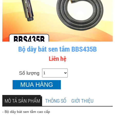
Bộ dây bát sen tắm BBS435B
Liên hệ
Số lượng
MUA HÀNG
MÔ TẢ SẢN PHẨM
THÔNG SỐ
GIỚI THIỆU
- Bộ dây bát sen tắm cao cấp