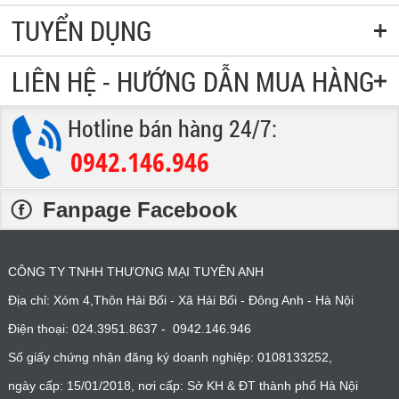
TUYỂN DỤNG
LIÊN HỆ - HƯỚNG DẪN MUA HÀNG
Hotline bán hàng 24/7:
0942.146.946
:
Fanpage Facebook
CÔNG TY TNHH THƯƠNG MẠI TUYÊN ANH
Địa chỉ: Xóm 4,Thôn Hải Bối - Xã Hải Bối - Đông Anh - Hà Nội
Điện thoại: 024.3951.8637 - 0942.146.946
Số giấy chứng nhận đăng ký doanh nghiệp: 0108133252,
ngày cấp: 15/01/2018, nơi cấp: Sở KH & ĐT thành phố Hà Nội