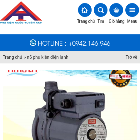
Trang chủ
Tìm
Giỏ hàng
Menu
HOTLINE
: +
0942.146.946
Trang chủ
>
n6 phụ kiện điện lạnh
Trở về