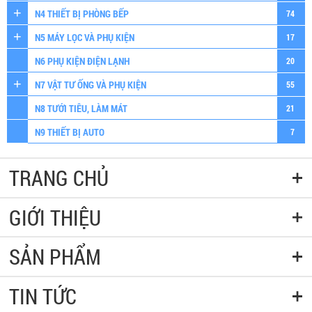
N4 THIẾT BỊ PHÒNG BẾP
74
N5 MÁY LỌC VÀ PHỤ KIỆN
17
N6 PHỤ KIỆN ĐIỆN LẠNH
20
N7 VẬT TƯ ỐNG VÀ PHỤ KIỆN
55
N8 TƯỚI TIÊU, LÀM MÁT
21
N9 THIẾT BỊ AUTO
7
TRANG CHỦ
GIỚI THIỆU
SẢN PHẨM
TIN TỨC