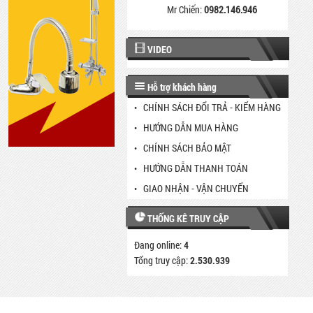
Mr Chiến:
0982.146.946
VIDEO
Hỗ trợ khách hàng
CHÍNH SÁCH ĐỔI TRẢ - KIỂM HÀNG
HƯỚNG DẪN MUA HÀNG
CHÍNH SÁCH BẢO MẬT
HƯỚNG DẪN THANH TOÁN
GIAO NHẬN - VẬN CHUYỂN
THỐNG KÊ TRUY CẬP
Đang online:
4
Tổng truy cập:
2.530.939