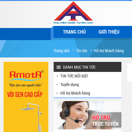
TRANG CHỦ
GIỚI THIỆU
Trang chủ
Tin tức
Hỗ trợ khách hàng
DANH MỤC TIN TỨC
TIN TỨC NỔI BẬT
Tuyển dụng
Hỗ trợ khách hàng