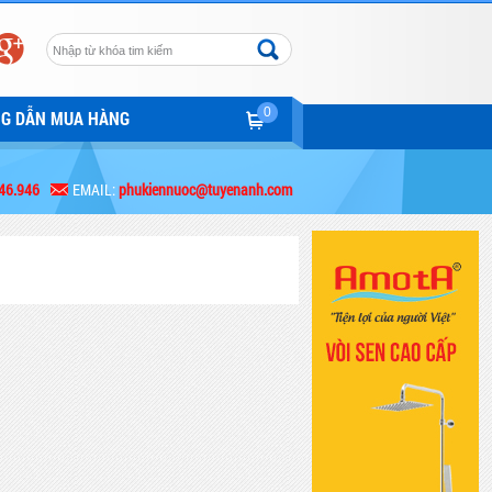
0
NG DẪN MUA HÀNG
46.946
EMAIL:
phukiennuoc@tuyenanh.com