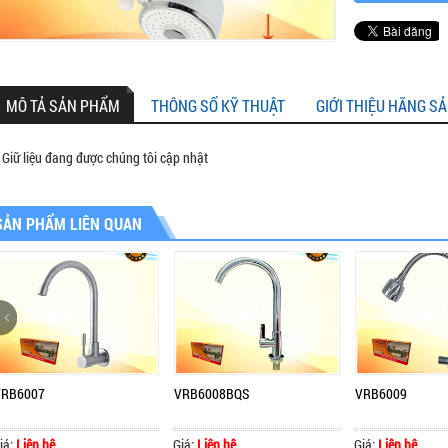
MÔ TẢ SẢN PHẨM
THÔNG SỐ KỸ THUẬT
GIỚI THIỆU HÃNG S
Giữ liệu đang được chúng tôi cập nhật
SẢN PHẨM LIÊN QUAN
VRB6007
VRB6008BQS
VRB6009
iá:
Liên hệ
Giá:
Liên hệ
Giá:
Liên hệ