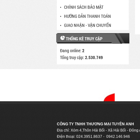
CHÍNH SÁCH BẢO MẬT
HƯỚNG DẪN THANH TOÁN
GIAO NHẬN - VẬN CHUYỂN
THỐNG KÊ TRUY CẬP
Đang online:
2
Tổng truy cập:
2.530.749
CÔNG TY TNHH THƯƠNG MẠI TUYÊN ANH
Địa chỉ: Xóm 4,Thôn Hải Bối - Xã Hải Bối - Đông
Điện thoại: 024.3951.8637 - 0942.146.946