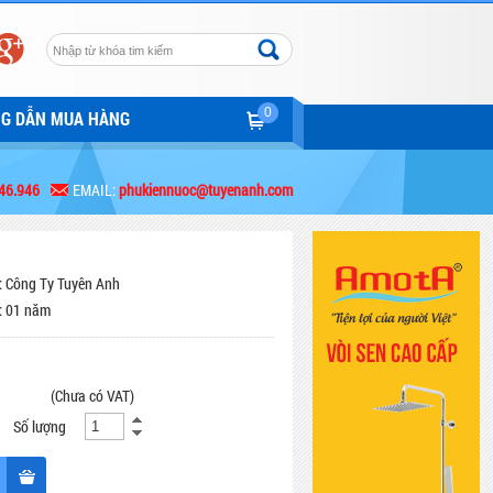
0
NG DẪN MUA HÀNG
46.946
EMAIL:
phukiennuoc@tuyenanh.com
: Công Ty Tuyên Anh
: 01 năm
(Chưa có VAT)
Số lượng