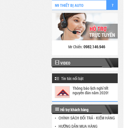
N9 THIẾT BỊ AUTO
7
Mr Chiến:
0982.146.946
VIDEO
Tin tức nổi bật
Thông báo lịch nghỉ tết
nguyên đán năm 2020!
Hỗ trợ khách hàng
CHÍNH SÁCH ĐỔI TRẢ - KIỂM HÀNG
HƯỚNG DẪN MUA HÀNG