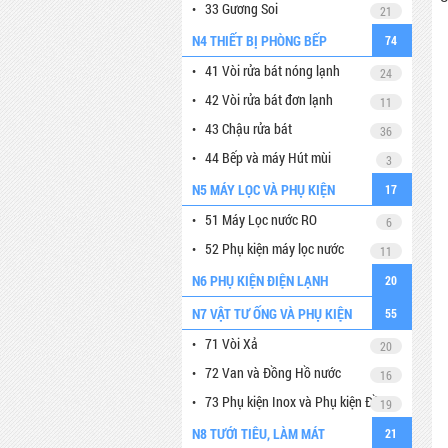
33 Gương Soi
21
N4 THIẾT BỊ PHÒNG BẾP
74
41 Vòi rửa bát nóng lạnh
24
42 Vòi rửa bát đơn lạnh
11
43 Chậu rửa bát
36
44 Bếp và máy Hút mùi
3
N5 MÁY LỌC VÀ PHỤ KIỆN
17
51 Máy Lọc nước RO
6
52 Phụ kiện máy lọc nước
11
N6 PHỤ KIỆN ĐIỆN LẠNH
20
N7 VẬT TƯ ỐNG VÀ PHỤ KIỆN
55
71 Vòi Xả
20
72 Van và Đồng Hồ nước
16
73 Phụ kiện Inox và Phụ kiện Đồng
19
N8 TƯỚI TIÊU, LÀM MÁT
21