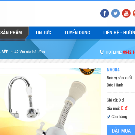
SẢN PHẨM
TIN TỨC
TUYỂN DỤNG
LIÊN HỆ - HƯỚ
G BẾP
42 Vòi rửa bát đơn
HOTLINE:
0942.1
NV004
Đơn vị sản xuất
Bảo Hành
Giá cũ:
0 đ
0 đ
Giá mới:
Còn hàng