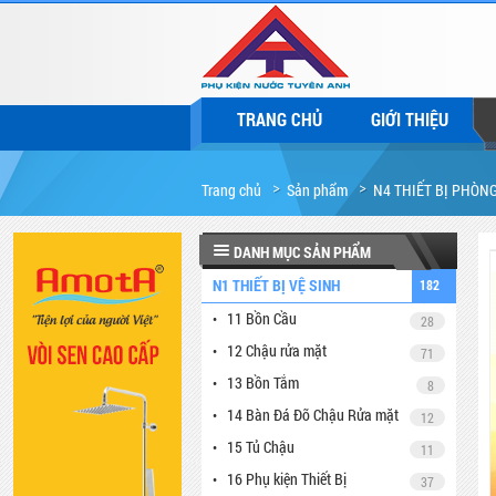
TRANG CHỦ
GIỚI THIỆU
Trang chủ
Sản phẩm
N4 THIẾT BỊ PHÒN
lạnh
NV004
DANH MỤC SẢN PHẨM
N1 THIẾT BỊ VỆ SINH
182
11 Bồn Cầu
28
12 Chậu rửa mặt
71
13 Bồn Tắm
8
14 Bàn Đá Đỡ Chậu Rửa mặt
12
15 Tủ Chậu
11
16 Phụ kiện Thiết Bị
37