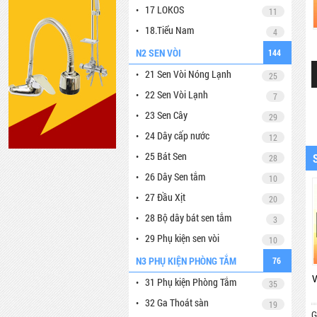
17 LOKOS
11
18.Tiểu Nam
4
N2 SEN VÒI
144
21 Sen Vòi Nóng Lạnh
25
22 Sen Vòi Lạnh
7
23 Sen Cây
29
24 Dây cấp nước
12
25 Bát Sen
28
26 Dây Sen tắm
10
27 Đầu Xịt
20
28 Bộ dây bát sen tắm
3
29 Phụ kiện sen vòi
10
N3 PHỤ KIỆN PHÒNG TẮM
76
NV001
VRB6006
31 Phụ kiện Phòng Tắm
35
32 Ga Thoát sàn
19
Giá:
Liên hệ
Giá:
Liên hệ
G