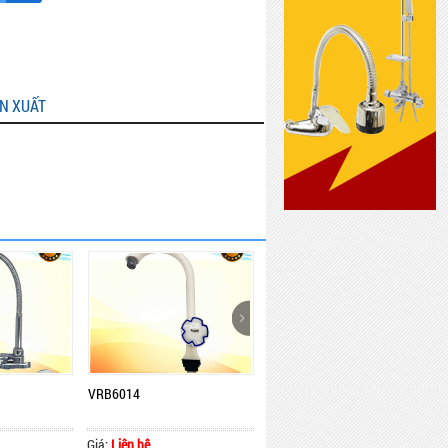
ẢN XUẤT
VRB6014
VRB6015
Giá:
Liên hệ
Giá:
Liên hệ