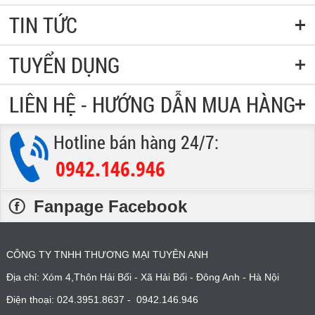
TIN TỨC
TUYỂN DỤNG
LIÊN HỆ - HƯỚNG DẪN MUA HÀNG
Hotline bán hàng 24/7:
0942.146.946
:
Fanpage Facebook
CÔNG TY TNHH THƯƠNG MẠI TUYÊN ANH
Địa chỉ: Xóm 4,Thôn Hải Bối - Xã Hải Bối - Đông Anh - Hà Nội
Điện thoại: 024.3951.8637 - 0942.146.946