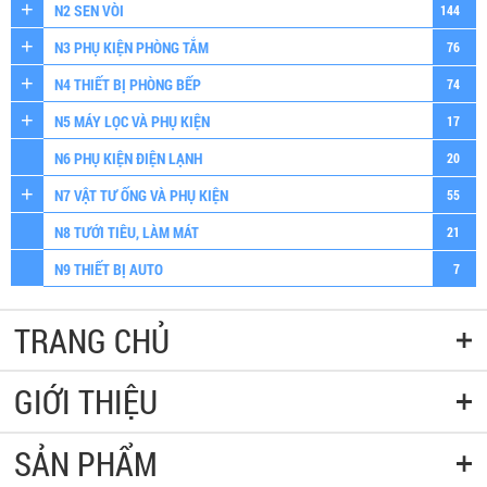
N2 SEN VÒI
144
N3 PHỤ KIỆN PHÒNG TẮM
76
N4 THIẾT BỊ PHÒNG BẾP
74
N5 MÁY LỌC VÀ PHỤ KIỆN
17
N6 PHỤ KIỆN ĐIỆN LẠNH
20
N7 VẬT TƯ ỐNG VÀ PHỤ KIỆN
55
N8 TƯỚI TIÊU, LÀM MÁT
21
N9 THIẾT BỊ AUTO
7
TRANG CHỦ
GIỚI THIỆU
SẢN PHẨM