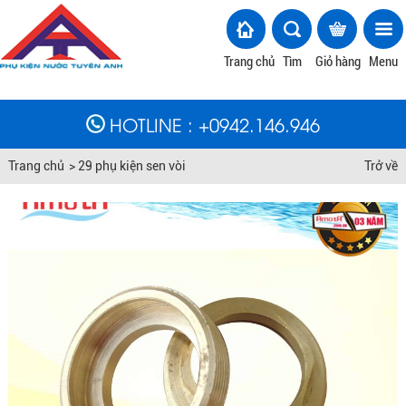
Trang chủ
Tìm
Giỏ hàng
Menu
HOTLINE
: +
0942.146.946
Trang chủ
>
29 phụ kiện sen vòi
Trở về