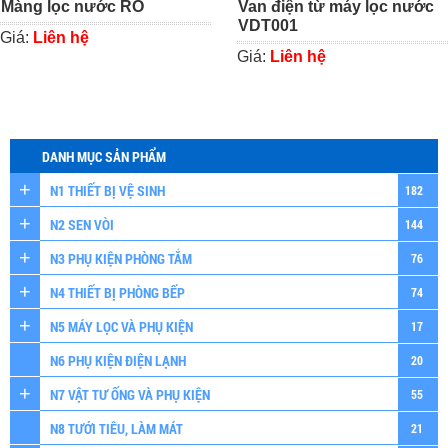
Màng lọc nước RO
Van điện từ máy lọc nước
VDT001
Giá:
Liên hệ
Giá:
Liên hệ
DANH MỤC SẢN PHẨM
N1 THIẾT BỊ VỆ SINH
182
N2 SEN VÒI
144
N3 PHỤ KIỆN PHÒNG TẮM
76
N4 THIẾT BỊ PHÒNG BẾP
74
N5 MÁY LỌC VÀ PHỤ KIỆN
17
N6 PHỤ KIỆN ĐIỆN LẠNH
20
N7 VẬT TƯ ỐNG VÀ PHỤ KIỆN
55
N8 TƯỚI TIÊU, LÀM MÁT
21