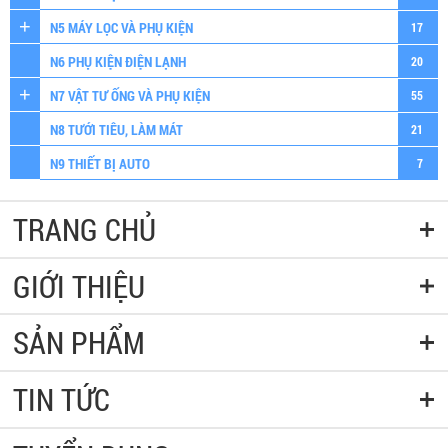
N5 MÁY LỌC VÀ PHỤ KIỆN
17
N6 PHỤ KIỆN ĐIỆN LẠNH
20
N7 VẬT TƯ ỐNG VÀ PHỤ KIỆN
55
N8 TƯỚI TIÊU, LÀM MÁT
21
N9 THIẾT BỊ AUTO
7
TRANG CHỦ
GIỚI THIỆU
SẢN PHẨM
TIN TỨC