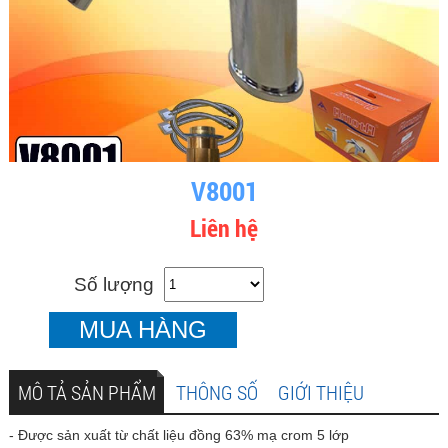
V8001
Liên hệ
Số lượng
MUA HÀNG
MÔ TẢ SẢN PHẨM
THÔNG SỐ
GIỚI THIỆU
- Được sản xuất từ chất liệu đồng 63% mạ crom 5 lớp