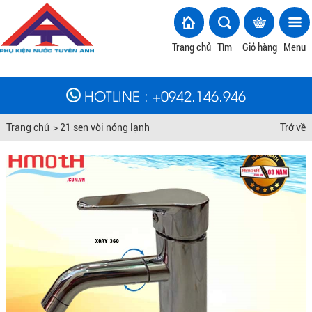
Trang chủ
Tìm
Giỏ hàng
Menu
HOTLINE
: +
0942.146.946
Trang chủ
>
21 sen vòi nóng lạnh
Trở về