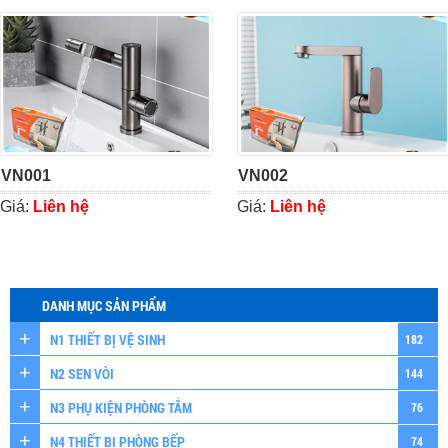
VN001
VN002
Giá:
Liên hệ
Giá:
Liên hệ
DANH MỤC SẢN PHẨM
N1 THIẾT BỊ VỆ SINH
182
N2 SEN VÒI
144
N3 PHỤ KIỆN PHÒNG TẮM
76
N4 THIẾT BỊ PHÒNG BẾP
74