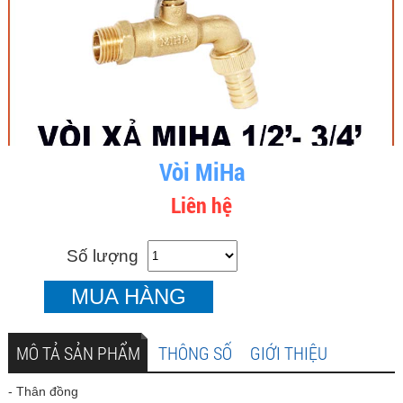
Vòi MiHa
Liên hệ
Số lượng
MUA HÀNG
MÔ TẢ SẢN PHẨM
THÔNG SỐ
GIỚI THIỆU
- Thân đồng