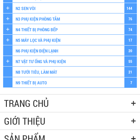
N2 SEN VÒI
144
N3 PHỤ KIỆN PHÒNG TẮM
76
N4 THIẾT BỊ PHÒNG BẾP
74
N5 MÁY LỌC VÀ PHỤ KIỆN
17
N6 PHỤ KIỆN ĐIỆN LẠNH
20
N7 VẬT TƯ ỐNG VÀ PHỤ KIỆN
55
N8 TƯỚI TIÊU, LÀM MÁT
21
N9 THIẾT BỊ AUTO
7
TRANG CHỦ
GIỚI THIỆU
SẢN PHẨM