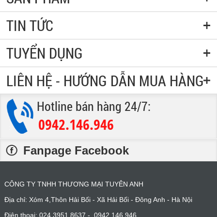
TIN TỨC
TUYỂN DỤNG
LIÊN HỆ - HƯỚNG DẪN MUA HÀNG
Hotline bán hàng 24/7:
0942.146.946
:
Fanpage Facebook
CÔNG TY TNHH THƯƠNG MẠI TUYÊN ANH
Địa chỉ: Xóm 4,Thôn Hải Bối - Xã Hải Bối - Đông Anh - Hà Nội
Điện thoại: 024.3951.8637 - 0942.146.946