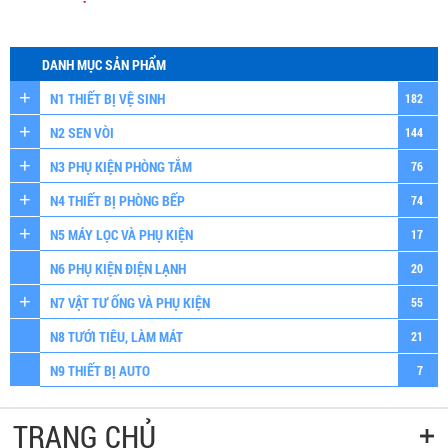
DANH MỤC SẢN PHẨM
N1 THIẾT BỊ VỆ SINH
182
N2 SEN VÒI
144
N3 PHỤ KIỆN PHÒNG TẮM
76
N4 THIẾT BỊ PHÒNG BẾP
74
N5 MÁY LỌC VÀ PHỤ KIỆN
17
N6 PHỤ KIỆN ĐIỆN LẠNH
20
N7 VẬT TƯ ỐNG VÀ PHỤ KIỆN
55
N8 TƯỚI TIÊU, LÀM MÁT
21
N9 THIẾT BỊ AUTO
7
TRANG CHỦ