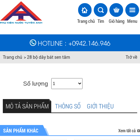
Trang chủ
Tìm
Giỏ hàng
Menu
HOTLINE
: +
0942.146.946
Trang chủ
>
28 bộ dây bát sen tắm
Trở về
Số lượng
MÔ TẢ SẢN PHẨM
THÔNG SỐ
GIỚI THIỆU
SẢN PHẨM KHÁC